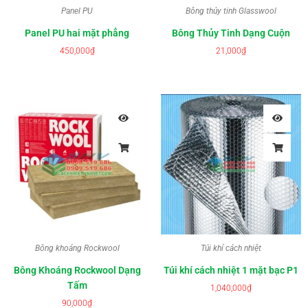
Panel PU
Bông thủy tinh Glasswool
Panel PU hai mặt phẳng
Bông Thủy Tinh Dạng Cuộn
450,000
₫
21,000
₫
Bông khoáng Rockwool
Túi khí cách nhiệt
Bông Khoáng Rockwool Dạng
Túi khí cách nhiệt 1 mặt bạc P1
Tấm
1,040,000
₫
90,000
₫