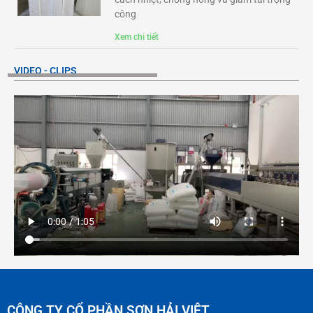
công
Xem chi tiết
VIDEO - CLIPS
CÔNG TY CỔ PHẦN SƠN HẢI VIỆT