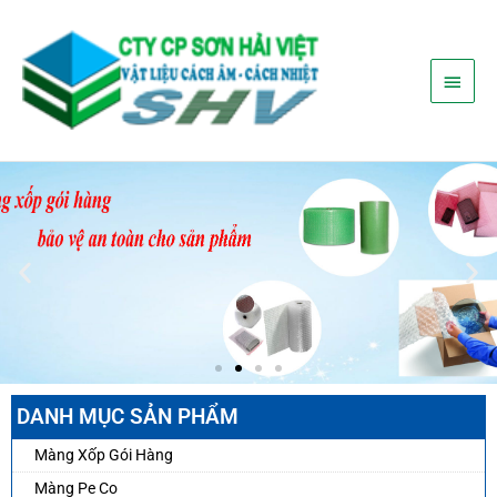
Nhảy
Menu
tới
nội
chính
dung
DANH MỤC SẢN PHẨM
Màng Xốp Gói Hàng
Màng Pe Co