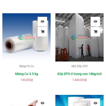
Màng Pe Co
Mút Xốp EPS
Màng Co 3.5 kg
Xốp EPS tỉ trọng cao 18kg/m3
145,000
₫
1,440,000
₫