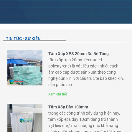
TIN TỨC - SỰ KIỆN
Tấm Xốp XPS 20mm Đổ Bê Tông
tấm xốp xps 20mm (extruded
polystyrene) là vật liệu cách nhiệt cách
âm cao cấp được sản xuất theo công
nghệ đùn kín, với cấu trúc tế bào khép kín.
sản phẩm có
Xem chi tiết
Tấm Xốp Dày 100mm
trong các công trình xây dựng hiện nay,
tấm xốp eps dày 10cm đang trở thành
vật liệu được ưa chuộng nhờ khả năng
cách nhiệt, chống nóng và giảm tải trọng