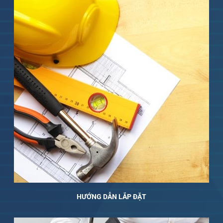
HƯỚNG DẪN LẮP ĐẶT