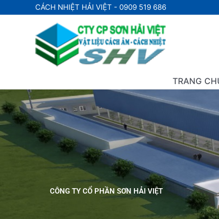
Nhảy
CÁCH NHIỆT HẢI VIỆT - 0909 519 686
tới
nội
dung
TRANG CH
CÔNG TY CỔ PHẦN SƠN HẢI VIỆT