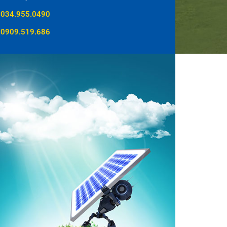
034.955.0490
0909.519.686