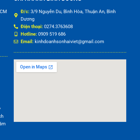
HCM
Đ/c:
3/9 Nguyễn Du, Bình Hòa, Thuận An, Bình
Dương
Điện thoại:
0274.3763608
Hotline:
0909 519 686
Email:
kinhdoanhsonhaiviet@gmail.com
y
ch
năm