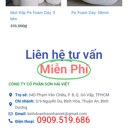
Mút Xốp Pe Foam Dày 3
Pe Foam Dày 38mm
Mm
310,000
₫
Liên hệ tư vấn
Miễn Phí
CÔNG TY CỔ PHẦN SƠN HẢI VIỆT
Trụ sở:
34D Phạm Văn Chiêu, P. 8, Q. Gò Vấp, TPHCM
Chi nhánh:
3/9 Nguyễn Du, Bình Hòa, Thuận An, Bình
Dương
Email:
kinhdoanhsonhaiviet@gmail.com
0909.519.686
Điện thoại: