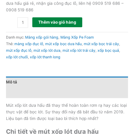
dưa hấu giá rẻ, nhận gia công đục lỗ, liên hệ 0909 519 686 –
0908 519 686
Thêm vào giỏ hàng
Danh mục:
Màng xốp gói hàng
,
Màng Xốp Pe Foam
Thẻ:
màng xốp đục lỗ
,
mút xốp bọc dưa hấu
,
mút xốp bọc trái cây
,
mút xốp đục lỗ
,
mút xốp lót dưa
,
mút xốp lót trái cây
,
xốp bọc quả
,
xốp lót chuối
,
xốp lót thanh long
Mô tả
Đánh giá (0)
Mút xốp lót dưa hấu đã thay thế hoàn toàn rơm rạ hay các loại
thực vật để bọc lót. Sự thay đổi này đã bắt đầu từ năm 2019.
Liệu bạn đã tìm được loại bao bì thích hợp nhất?
Chi tiết về mút xốp lót dưa hấu