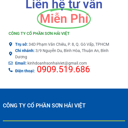
Liên hệ tư vấn
Miễn Phí
CÔNG TY CỔ PHẦN SƠN HẢI VIỆT
Trụ sở:
34D Phạm Văn Chiêu, P. 8, Q. Gò Vấp, TPHCM
Chi nhánh:
3/9 Nguyễn Du, Bình Hòa, Thuận An, Bình
Dương
Email:
kinhdoanhsonhaiviet@gmail.com
0909.519.686
Điện thoại:
CÔNG TY CỔ PHẦN SƠN HẢI VIỆT