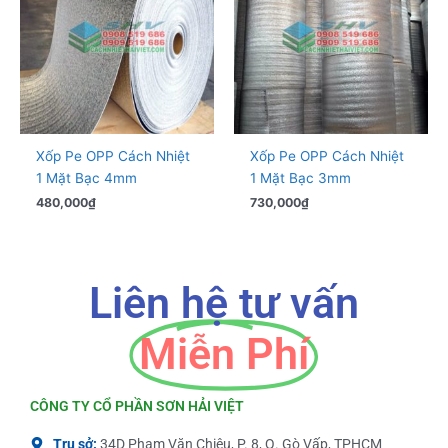
Xốp Pe OPP Cách Nhiệt
Xốp Pe OPP Cách Nhiệt
1 Mặt Bạc 4mm
1 Mặt Bạc 3mm
480,000
₫
730,000
₫
Liên hệ tư vấn
Miễn Phí
CÔNG TY CỔ PHẦN SƠN HẢI VIỆT
Trụ sở:
34D Phạm Văn Chiêu, P. 8, Q. Gò Vấp, TPHCM