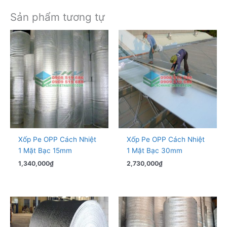
Sản phẩm tương tự
Xốp Pe OPP Cách Nhiệt
Xốp Pe OPP Cách Nhiệt
1 Mặt Bạc 15mm
1 Mặt Bạc 30mm
1,340,000
₫
2,730,000
₫