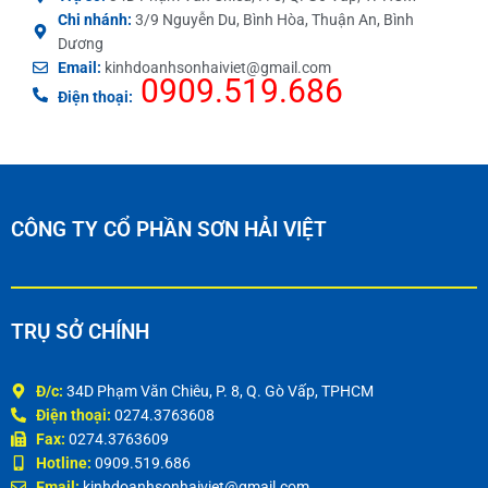
Chi nhánh:
3/9 Nguyễn Du, Bình Hòa, Thuận An, Bình
Dương
Email:
kinhdoanhsonhaiviet@gmail.com
0909.519.686
Điện thoại:
CÔNG TY CỔ PHẦN SƠN HẢI VIỆT
TRỤ SỞ CHÍNH
Đ/c:
34D Phạm Văn Chiêu, P. 8, Q. Gò Vấp, TPHCM
Điện thoại:
0274.3763608
Fax:
0274.3763609
Hotline:
0909.519.686
Email:
kinhdoanhsonhaiviet@gmail.com