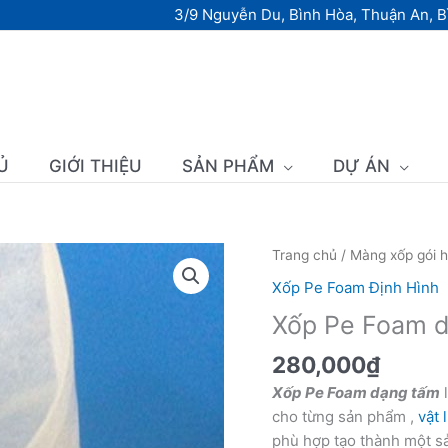
3/9 Nguyễn Du, Bình Hòa, Thuận An, 
Ủ
GIỚI THIỆU
SẢN PHẨM
DỰ ÁN
Xốp
Trang chủ
/
Màng xốp gói 
Pe
Xốp Pe Foam Định Hình
Foam
Xốp Pe Foam d
dạng
túi
280,000
₫
số
Xốp Pe Foam dạng tấm
l
lượng
cho từng sản phẩm ,
vật 
phù hợp tạo thành một sả