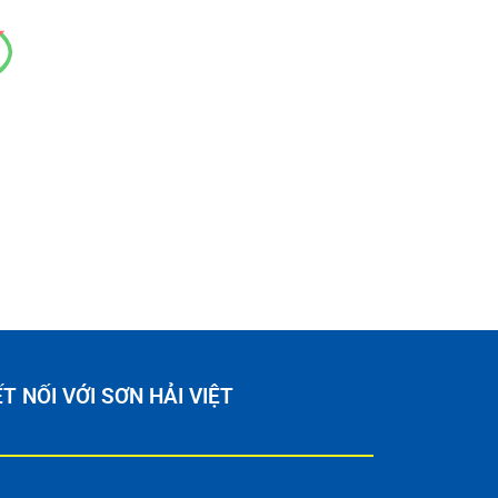
í
T NỐI VỚI SƠN HẢI VIỆT