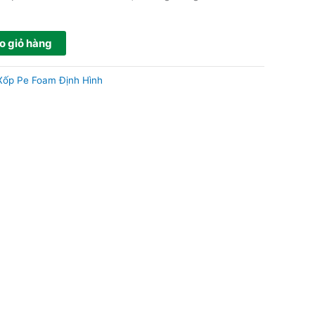
o giỏ hàng
Xốp Pe Foam Định Hình