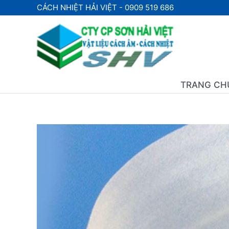
Nhảy
CÁCH NHIỆT HẢI VIỆT - 0909 519 686
tới
nội
dung
TRANG CH