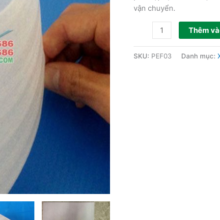
vận chuyển.
Thêm và
SKU:
PEF03
Danh mục: