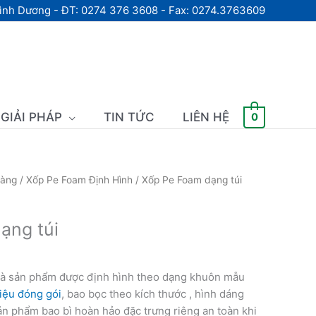
Bình Dương - ĐT: 0274 376 3608 - Fax: 0274.3763609
GIẢI PHÁP
TIN TỨC
LIÊN HỆ
0
hàng
/
Xốp Pe Foam Định Hình
/ Xốp Pe Foam dạng túi
ạng túi
à sản phẩm được định hình theo dạng khuôn mẫu
liệu đóng gói
, bao bọc theo kích thước , hình dáng
n phẩm bao bì hoàn hảo đặc trưng riêng an toàn khi