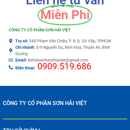
Liên hệ tư vấn
Miễn Phí
CÔNG TY CỔ PHẦN SƠN HẢI VIỆT
Trụ sở:
34D Phạm Văn Chiêu, P. 8, Q. Gò Vấp, TPHCM
Chi nhánh:
3/9 Nguyễn Du, Bình Hòa, Thuận An, Bình
Dương
Email:
kinhdoanhsonhaiviet@gmail.com
0909.519.686
Điện thoại:
CÔNG TY CỔ PHẦN SƠN HẢI VIỆT