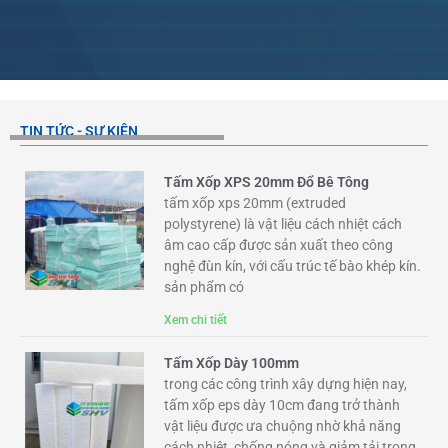
TIN TỨC - SỰ KIỆN
Tấm Xốp XPS 20mm Đổ Bê Tông
tấm xốp xps 20mm (extruded
polystyrene) là vật liệu cách nhiệt cách
âm cao cấp được sản xuất theo công
nghệ đùn kín, với cấu trúc tế bào khép kín.
sản phẩm có
Xem chi tiết
Tấm Xốp Dày 100mm
trong các công trình xây dựng hiện nay,
tấm xốp eps dày 10cm đang trở thành
vật liệu được ưa chuộng nhờ khả năng
cách nhiệt, chống nóng và giảm tải trọng