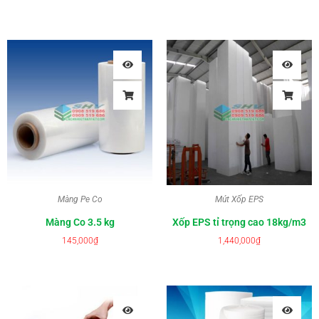
Màng Pe Co
Mút Xốp EPS
Màng Co 3.5 kg
Xốp EPS tỉ trọng cao 18kg/m3
145,000
₫
1,440,000
₫