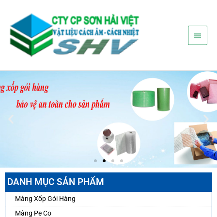
Nhảy
Menu
tới
nội
chính
dung
DANH MỤC SẢN PHẨM
Màng Xốp Gói Hàng
Màng Pe Co