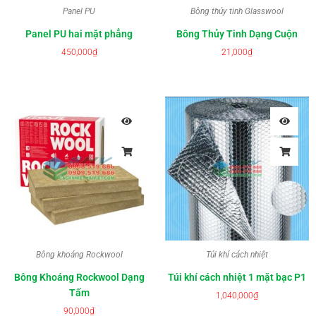
Panel PU
Bông thủy tinh Glasswool
Panel PU hai mặt phẳng
Bông Thủy Tinh Dạng Cuộn
450,000
₫
21,000
₫
Bông khoáng Rockwool
Túi khí cách nhiệt
Bông Khoáng Rockwool Dạng
Túi khí cách nhiệt 1 mặt bạc P1
Tấm
1,040,000
₫
90,000
₫