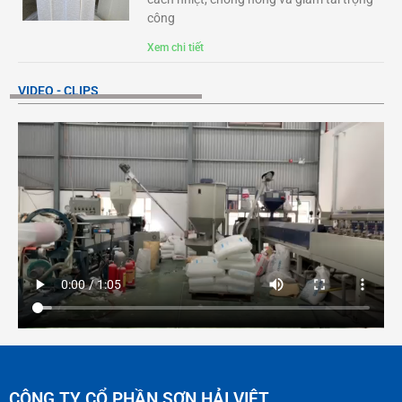
công
Xem chi tiết
VIDEO - CLIPS
CÔNG TY CỔ PHẦN SƠN HẢI VIỆT