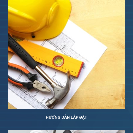
HƯỚNG DẪN LẮP ĐẶT