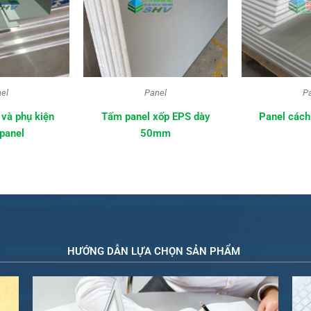
el
Panel
P
 và phụ kiện
Tấm panel xốp EPS dày
Panel cách 
panel
50mm
HƯỚNG DẪN LỰA CHỌN SẢN PHẨM