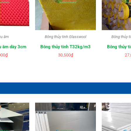
êu âm
Bông thủy tinh Glasswool
Bông thủy t
êu âm dày 3cm
Bông thủy tinh T32kg/m3
Bông thủy 
000
₫
30,500
₫
27,