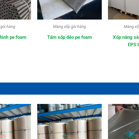
gói hàng
Màng xốp gói hàng
Màng xố
o pe foam
Xốp nâng sàn bê tông, xốp
Cuộn xốp pe
EPS tôn nền