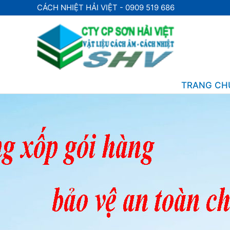
Nhảy
CÁCH NHIỆT HẢI VIỆT - 0909 519 686
tới
nội
dung
TRANG CH