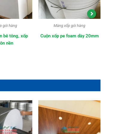
p gói hàng
Mút Xốp EPS
Màng x
 foam dày 20mm
Xốp EPS cách nhiệt
Mút xốp 