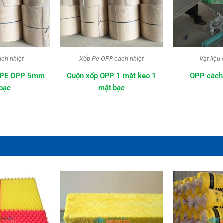
ách nhiệt
Xốp Pe OPP cách nhiệt
Vật liệu
p PE OPP 5mm
Cuộn xốp OPP 1 mặt keo 1
OPP cách
bạc
mặt bạc