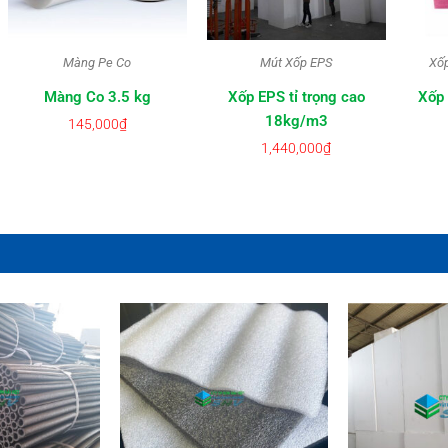
Màng Pe Co
Mút Xốp EPS
Xố
Màng Co 3.5 kg
Xốp EPS tỉ trọng cao
Xốp 
18kg/m3
145,000
₫
1,440,000
₫