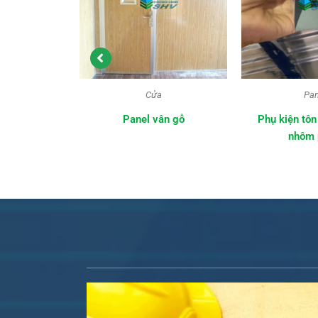
EPS
lợp mái
00
₫
Cửa
Pan
Panel vân gỗ
Phụ kiện tôn
nhôm 