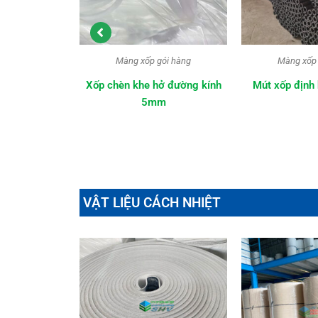
ói hàng
Màng xốp gói hàng
Màng xốp 
ở đường kính
Mút xốp định hình pe foam
Tấm xốp dẻ
m
VẬT LIỆU CÁCH NHIỆT