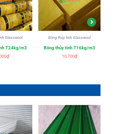
inh Glasswool
Bông thủy tinh Glasswool
Bông thủy
tinh T24kg/m3
Bông thủy tinh T16kg/m3
Bông thủy
000
₫
10,700
₫
2