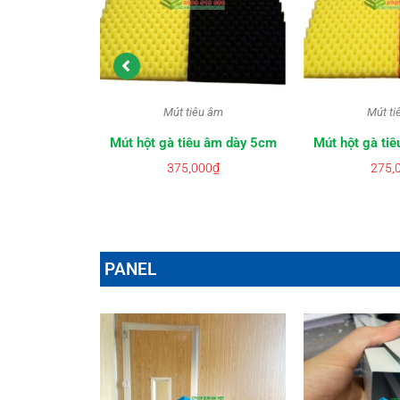
 Rockwool
Mút tiêu âm
Mút ti
ckwool Dạng
Mút hột gà tiêu âm dày 5cm
Mút hột gà ti
g
375,000
₫
275,
0
₫
PANEL