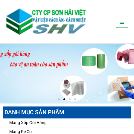
Nhảy
Menu
tới
nội
chính
dung
DANH MỤC SẢN PHẨM
Màng Xốp Gói Hàng
Màng Pe Co