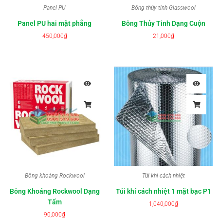
Panel PU
Bông thủy tinh Glasswool
Panel PU hai mặt phẳng
Bông Thủy Tinh Dạng Cuộn
450,000
₫
21,000
₫
Bông khoáng Rockwool
Túi khí cách nhiệt
Bông Khoáng Rockwool Dạng
Túi khí cách nhiệt 1 mặt bạc P1
Tấm
1,040,000
₫
90,000
₫