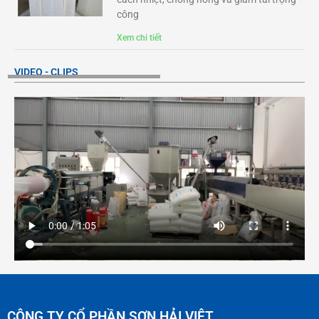
công
Xem chi tiết
VIDEO - CLIPS
CÔNG TY CỔ PHẦN SƠN HẢI VIỆT