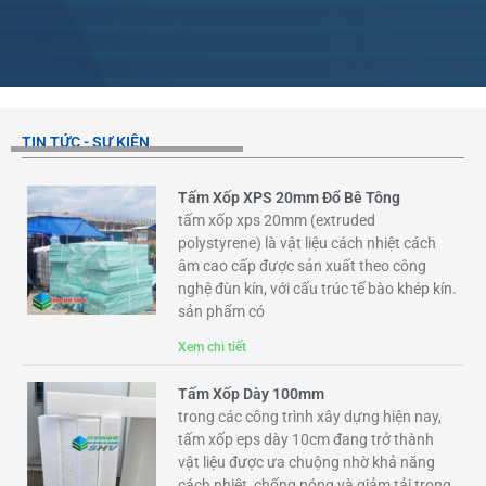
TIN TỨC - SỰ KIỆN
Tấm Xốp XPS 20mm Đổ Bê Tông
tấm xốp xps 20mm (extruded
polystyrene) là vật liệu cách nhiệt cách
âm cao cấp được sản xuất theo công
nghệ đùn kín, với cấu trúc tế bào khép kín.
sản phẩm có
Xem chi tiết
Tấm Xốp Dày 100mm
trong các công trình xây dựng hiện nay,
tấm xốp eps dày 10cm đang trở thành
vật liệu được ưa chuộng nhờ khả năng
cách nhiệt, chống nóng và giảm tải trọng