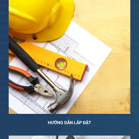
HƯỚNG DẪN LẮP ĐẶT