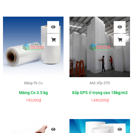
Màng Pe Co
Mút Xốp EPS
Màng Co 3.5 kg
Xốp EPS tỉ trọng cao 18kg/m3
145,000
₫
1,440,000
₫