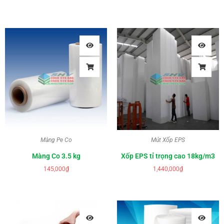
Màng Pe Co
Mút Xốp EPS
Màng Co 3.5 kg
Xốp EPS tỉ trọng cao 18kg/m3
145,000
₫
1,440,000
₫