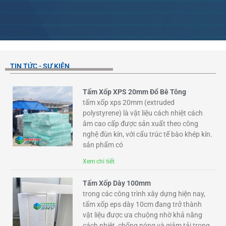
TIN TỨC - SỰ KIỆN
Tấm Xốp XPS 20mm Đổ Bê Tông
tấm xốp xps 20mm (extruded
polystyrene) là vật liệu cách nhiệt cách
âm cao cấp được sản xuất theo công
nghệ đùn kín, với cấu trúc tế bào khép kín.
sản phẩm có
Xem chi tiết
Tấm Xốp Dày 100mm
trong các công trình xây dựng hiện nay,
tấm xốp eps dày 10cm đang trở thành
vật liệu được ưa chuộng nhờ khả năng
cách nhiệt, chống nóng và giảm tải trọng