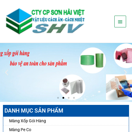
Nhảy
Menu
tới
nội
chính
dung
DANH MỤC SẢN PHẨM
Màng Xốp Gói Hàng
Màng Pe Co