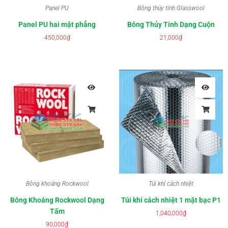
Panel PU
Bông thủy tinh Glasswool
Panel PU hai mặt phẳng
Bông Thủy Tinh Dạng Cuộn
450,000
₫
21,000
₫
Bông khoáng Rockwool
Túi khí cách nhiệt
Bông Khoáng Rockwool Dạng
Túi khí cách nhiệt 1 mặt bạc P1
Tấm
1,040,000
₫
90,000
₫