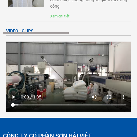
công
Xem chi tiết
VIDEO - CLIPS
CÔNG TY CỔ PHẦN SƠN HẢI VIỆT