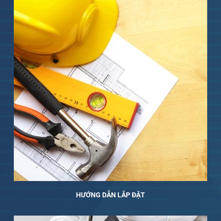
HƯỚNG DẪN LẮP ĐẶT