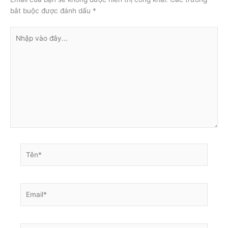
Để lại một bình luận
Email của bạn sẽ không được hiển thị công khai.
Các trường
bắt buộc được đánh dấu
*
Nhập
vào
đây...
Tên*
Email*