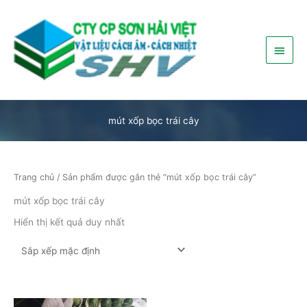
Nhảy
Menu
tới
nội
chính
dung
mút xốp bọc trái cây
Trang chủ
/ Sản phẩm được gắn thẻ “mút xốp bọc trái cây”
mút xốp bọc trái cây
Hiển thị kết quả duy nhất