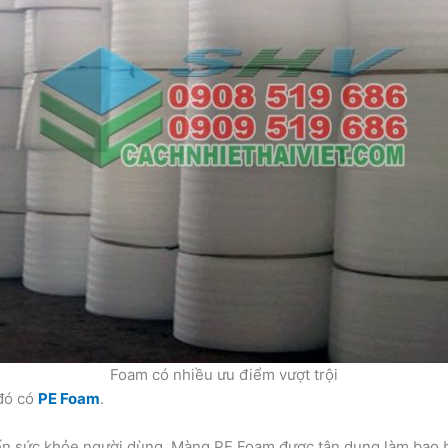
Foam có nhiều ưu điểm vượt trội
 đó có
PE Foam
.
ến sức khỏe người dùng. Màng PE Foam được tận dụng làm bao bì