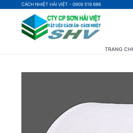
Nhảy
CÁCH NHIỆT HẢI VIỆT - 0909 519 686
tới
nội
dung
TRANG CH