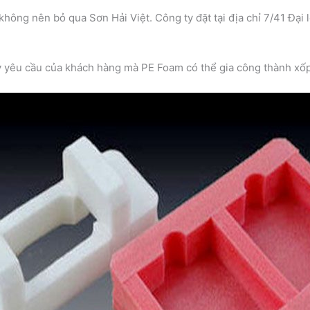
không nên bỏ qua Sơn Hải Việt. Công ty đặt tại địa chỉ 7/41 Đại
y yêu cầu của khách hàng mà PE Foam có thể gia công thành xốp