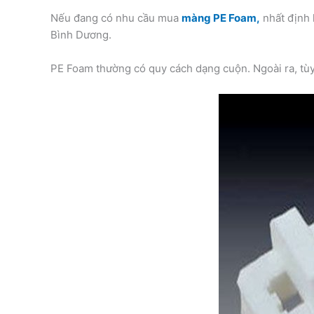
Nếu đang có nhu cầu mua
màng PE Foam,
nhất định 
Bình Dương.
PE Foam thường có quy cách dạng cuộn. Ngoài ra, tù