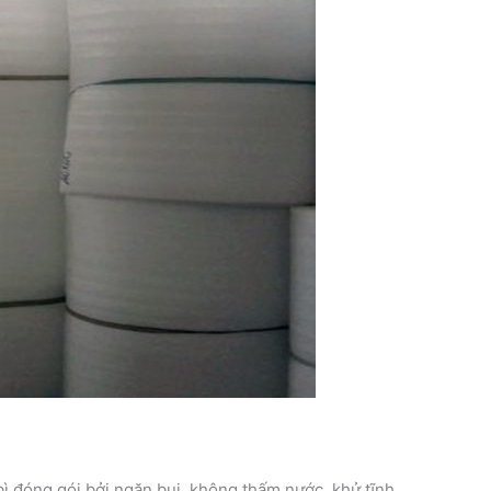
 đóng gói bởi ngăn bụi, không thấm nước, khử tĩnh