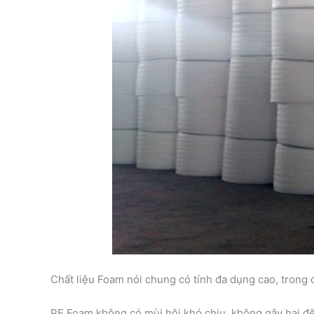
Chất liệu Foam nói chung có tính đa dụng cao, trong
PE Foam không có mùi hôi khó chịu, không gây hại đ