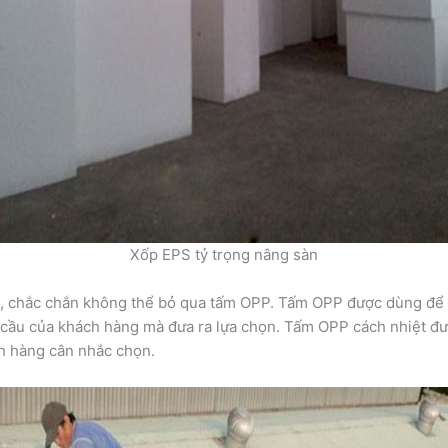
Xốp EPS tỷ trọng nâng sàn
iệt, chắc chắn không thể bỏ qua tấm OPP. Tấm OPP được dùng để
ầu của khách hàng mà đưa ra lựa chọn. Tấm OPP cách nhiệt đượ
h hàng cân nhắc chọn.