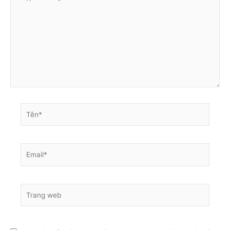
vào
đây...
Tên*
Email*
Trang
web