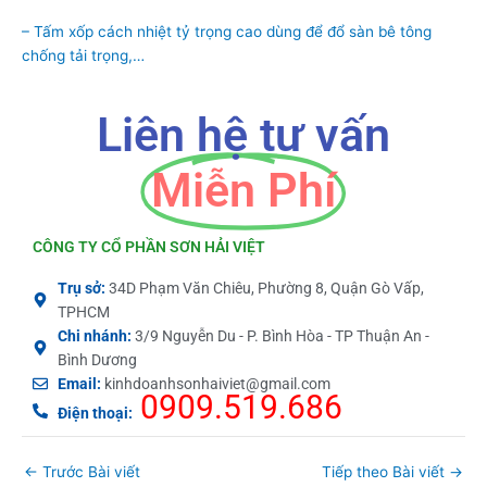
– Tấm xốp cách nhiệt tỷ trọng cao dùng để đổ sàn bê tông
chống tải trọng,…
Liên hệ tư vấn
Miễn Phí
CÔNG TY CỔ PHẦN SƠN HẢI VIỆT
Trụ sở:
34D Phạm Văn Chiêu, Phường 8, Quận Gò Vấp,
TPHCM
Chi nhánh:
3/9 Nguyễn Du - P. Bình Hòa - TP Thuận An -
Bình Dương
Email:
kinhdoanhsonhaiviet@gmail.com
0909.519.686
Điện thoại:
←
Trước Bài viết
Tiếp theo Bài viết
→