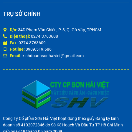
TRỤ SỞ CHÍNH
Đ/c:
34D Phạm Văn Chiêu, P. 8, Q. Gò Vấp, TPHCM
Điện thoại:
0274.3763608
Fax:
0274.3763609
Hotline:
0909.519.686
Email:
kinhdoanhsonhaiviet@gmail.com
Công Ty Cổ phần Sơn Hải Việt hoạt động theo giấy Đăng ký kinh
doanh số 4102072846 do Sở Kế Hoạch Và Đầu Tư TP.Hồ Chí Minh
cấp ngày 19 tháng 05 năm 2009