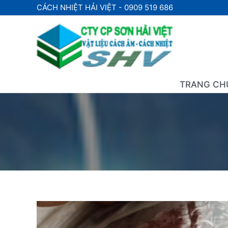
Nhảy
CÁCH NHIỆT HẢI VIỆT - 0909 519 686
tới
nội
dung
TRANG CH