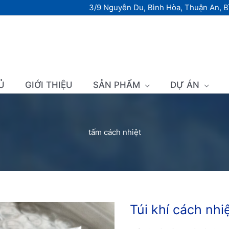
3/9 Nguyễn Du, Bình Hòa, Thuận An, 
Ủ
GIỚI THIỆU
SẢN PHẨM
DỰ ÁN
tấm cách nhiệt
Túi khí cách nhi
Túi
khí