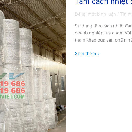
Tấm cách nhiệt
cách
Để lại một bình luận
/
Tin m
nhiệt
chống
Sử dụng tấm cách nhiệt đan
nóng
doanh nghiệp lựa chọn. Với 
nhà
tham khảo qua sản phẩm nà
xưởng
Xem thêm »