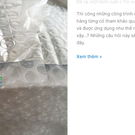
Để lại một bình luận
/
Tin m
cách
nhiệt
Thi công những công trình đ
–
hàng từng có tham khảo qua
vật
và được ứng dụng như thế 
liệu
vậy…? Những câu hỏi này sẽ
chống
đây.
nóng
giá
Xem thêm »
rẻ