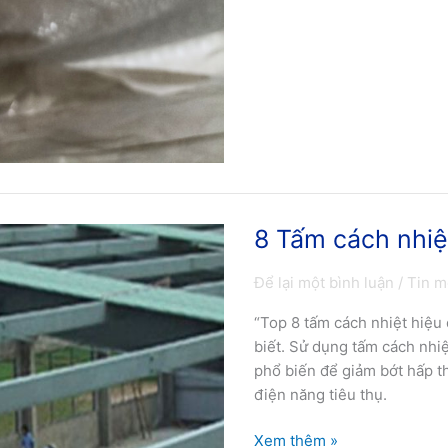
8 Tấm cách nhiệ
8
Tấm
Để lại một bình luận
/
Tin m
cách
nhiệt
“Top 8 tấm cách nhiệt hiệu
hiệu
biết. Sử dụng tấm cách nhiệ
quả
phổ biến để giảm bớt hấp th
năm
điện năng tiêu thụ.
2022
Xem thêm »