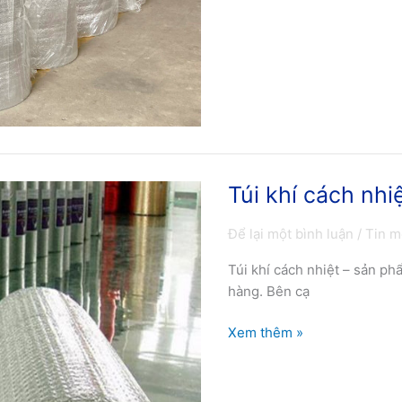
Túi khí cách nhi
Túi
khí
Để lại một bình luận
/
Tin m
cách
nhiệt
Túi khí cách nhiệt – sản p
–
hàng. Bên cạ
sản
phẩm
Xem thêm »
cách
nhiệt
ưu