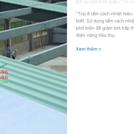
Để lại một bình luận
/
Tin m
cách
nhiệt
“Top 8 tấm cách nhiệt hiệu
hiệu
biết. Sử dụng tấm cách nhiệ
quả
phổ biến để giảm bớt hấp th
năm
điện năng tiêu thụ.
2022
Xem thêm »