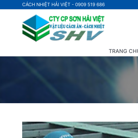
Nhảy
CÁCH NHIỆT HẢI VIỆT - 0909 519 686
tới
nội
dung
TRANG CH