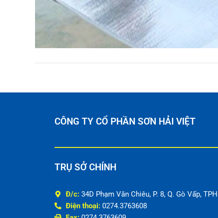
CÔNG TY CỔ PHẦN SƠN HẢI VIỆT
TRỤ SỞ CHÍNH
Đ/c:
34D Phạm Văn Chiêu, P. 8, Q. Gò Vấp, TP
Điện thoại:
0274.3763608
Fax:
0274.3763609