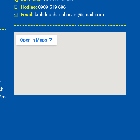
Hotline:
0909 519 686
Email:
kinhdoanhsonhaiviet@gmail.com
y
ch
năm