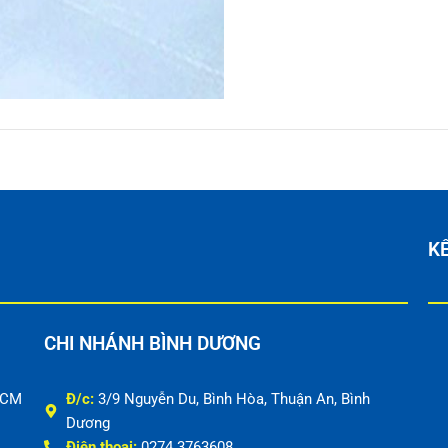
KẾ
CHI NHÁNH BÌNH DƯƠNG
HCM
Đ/c:
3/9 Nguyễn Du, Bình Hòa, Thuận An, Bình
Dương
Điện thoại:
0274.3763608