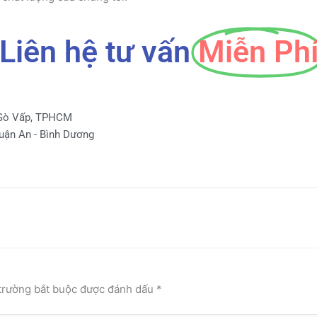
Liên hệ tư vấn
Miễn Ph
 Gò Vấp, TPHCM
huận An - Bình Dương
trường bắt buộc được đánh dấu
*