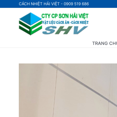
Nhảy
CÁCH NHIỆT HẢI VIỆT - 0909 519 686
tới
nội
dung
TRANG CH