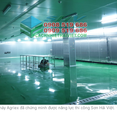
máy Agriex đã chứng minh được năng lực thi công Sơn Hải Việt. Đ