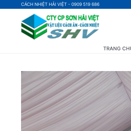
Nhảy
CÁCH NHIỆT HẢI VIỆT - 0909 519 686
tới
nội
dung
TRANG CH