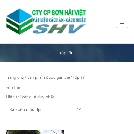
Nhảy
Menu
tới
nội
chính
dung
xốp tấm
Trang chủ
/ Sản phẩm được gắn thẻ “xốp tấm”
xốp tấm
Hiển thị kết quả duy nhất