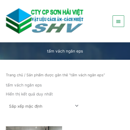
Nhảy
Menu
tới
nội
chính
dung
tấm vách ngăn eps
Trang chủ
/ Sản phẩm được gắn thẻ “tấm vách ngăn eps”
tấm vách ngăn eps
Hiển thị kết quả duy nhất