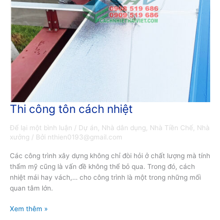
Thi công tôn cách nhiệt
Thi
công
Để lại một bình luận
/
Dự án
,
Nhà dân dụng
,
Nhà Tiền Chế
,
Nhà
tôn
xưởng
/ Bởi
nthien0193@gmail.com
cách
nhiệt
Các công trình xây dựng không chỉ đòi hỏi ở chất lượng mà tính
thẩm mỹ cũng là vấn đề không thể bỏ qua. Trong đó, cách
nhiệt mái hay vách,… cho công trình là một trong những mối
quan tâm lớn.
Xem thêm »