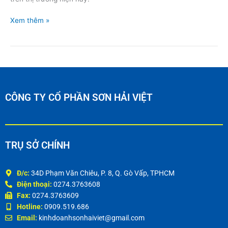
Xem thêm »
CÔNG TY CỔ PHẦN SƠN HẢI VIỆT
TRỤ SỞ CHÍNH
Đ/c:
34D Phạm Văn Chiêu, P. 8, Q. Gò Vấp, TPHCM
Điện thoại:
0274.3763608
Fax:
0274.3763609
Hotline:
0909.519.686
Email:
kinhdoanhsonhaiviet@gmail.com