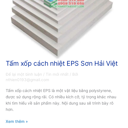
Tấm xốp cách nhiệt EPS Sơn Hải Việt
Tấm
xốp
Để lại một bình luận
/
Tin mới nhất
/ Bởi
cách
nthien0193@gmail.com
nhiệt
EPS
Tấm xốp cách nhiệt EPS là một vật liệu bằng polystyrene,
Sơn
được sử dụng rộng rãi. Có nhiều kích cỡ, tỷ trọng khác nhau
Hải
khi tìm hiểu về sản phẩm này. Nội dung sau sẽ trình bày rõ
Việt
hơn.
Xem thêm »