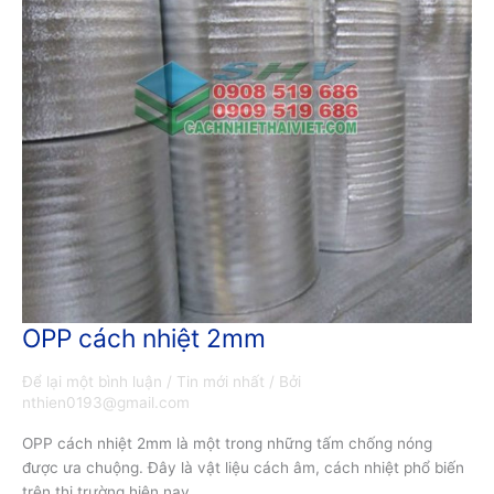
OPP cách nhiệt 2mm
OPP
cách
Để lại một bình luận
/
Tin mới nhất
/ Bởi
nhiệt
nthien0193@gmail.com
2mm
OPP cách nhiệt 2mm là một trong những tấm chống nóng
được ưa chuộng. Đây là vật liệu cách âm, cách nhiệt phổ biến
trên thị trường hiện nay.