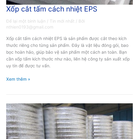
Xốp cắt tấm cách nhiệt EPS
Xốp
cắt
Để lại một bình luận
/
Tin mới nhất
/ Bởi
tấm
nthien0193@gmail.com
cách
nhiệt
Xốp cắt tấm cách nhiệt EPS là sản phẩm được cắt theo kích
EPS
thước riêng cho từng sản phẩm. Đây là vật liệu đóng gói, bao
bọc hoàn hảo, giúp bảo vệ sản phẩm một cách an toàn. Bạn
cần xốp tấm kích thước như nào, liên hệ công ty sản xuất xốp
uy tín để được tư vấn.
Xem thêm »