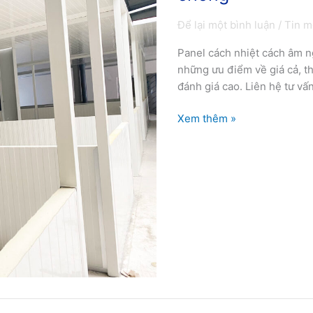
nhiệt
cách
Để lại một bình luận
/
Tin m
âm
Panel cách nhiệt cách âm n
lắp
những ưu điểm về giá cả, th
dựng
đánh giá cao. Liên hệ tư vấ
nhanh
chóng
Xem thêm »