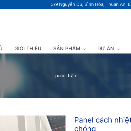
3/9 Nguyễn Du, Bình Hòa, Thuận An, 
Ủ
GIỚI THIỆU
SẢN PHẨM
DỰ ÁN
panel trần
Panel cách nhiệ
Panel
cách
chóng