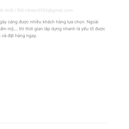
ới nhất
/ Bởi
nthien0193@gmail.com
gày càng được nhiều khách hàng lựa chọn. Ngoài
ẩm mỹ,… thì thời gian lắp dựng nhanh là yếu tố được
n và đặt hàng ngay.