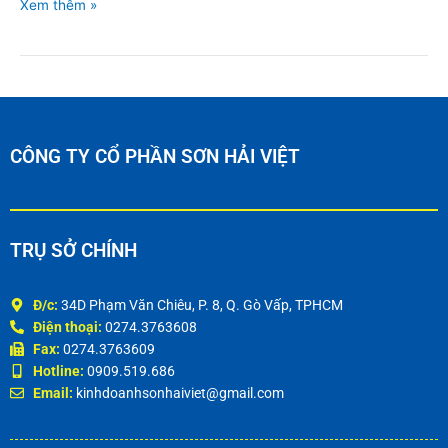
Xem thêm »
CÔNG TY CỔ PHẦN SƠN HẢI VIỆT
TRỤ SỞ CHÍNH
Đ/c:
34D Phạm Văn Chiêu, P. 8, Q. Gò Vấp, TPHCM
Điện thoại:
0274.3763608
Fax:
0274.3763609
Hotline:
0909.519.686
Email:
kinhdoanhsonhaiviet@gmail.com