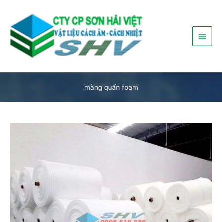
Nhảy
Menu
tới
nội
chính
dung
màng quấn foam