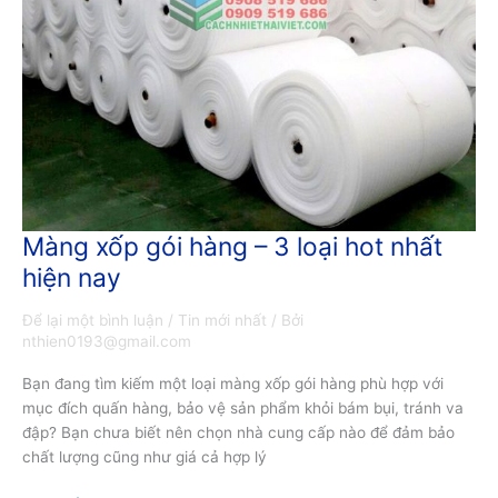
Màng xốp gói hàng – 3 loại hot nhất
Màng
xốp
hiện nay
gói
hàng
Để lại một bình luận
/
Tin mới nhất
/ Bởi
–
nthien0193@gmail.com
3
Bạn đang tìm kiếm một loại màng xốp gói hàng phù hợp với
loại
mục đích quấn hàng, bảo vệ sản phẩm khỏi bám bụi, tránh va
hot
đập? Bạn chưa biết nên chọn nhà cung cấp nào để đảm bảo
nhất
chất lượng cũng như giá cả hợp lý
hiện
nay