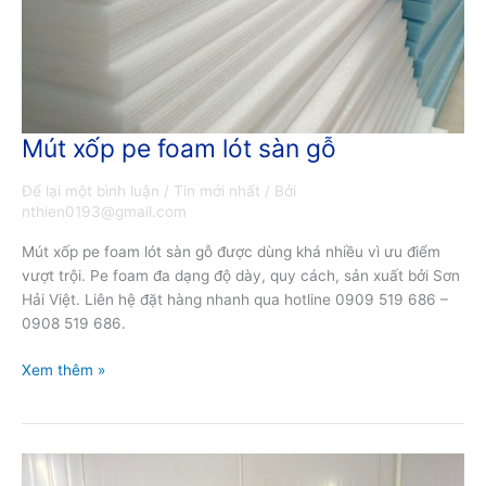
Mút xốp pe foam lót sàn gỗ
Mút
xốp
Để lại một bình luận
/
Tin mới nhất
/ Bởi
pe
nthien0193@gmail.com
foam
lót
Mút xốp pe foam lót sàn gỗ được dùng khá nhiều vì ưu điểm
sàn
vượt trội. Pe foam đa dạng độ dày, quy cách, sản xuất bởi Sơn
gỗ
Hải Việt. Liên hệ đặt hàng nhanh qua hotline 0909 519 686 –
0908 519 686.
Xem thêm »