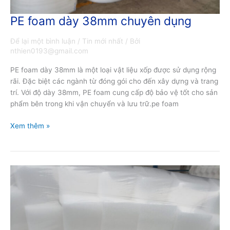
PE foam dày 38mm chuyên dụng
PE
foam
Để lại một bình luận
/
Tin mới nhất
/ Bởi
dày
nthien0193@gmail.com
38mm
chuyên
PE foam dày 38mm là một loại vật liệu xốp được sử dụng rộng
dụng
rãi. Đặc biệt các ngành từ đóng gói cho đến xây dựng và trang
trí. Với độ dày 38mm, PE foam cung cấp độ bảo vệ tốt cho sản
phẩm bên trong khi vận chuyển và lưu trữ.pe foam
Xem thêm »