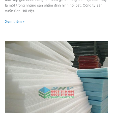
chống
là một trong những sản phẩm định hình nổi bật. Công ty sản
va
xuất: Sơn Hải Việt.
đập
Xem thêm »