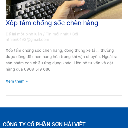
Xốp tấm chống sốc chèn hàng
Xốp
tấm
Để lại một bình luận
/
Tin mới nhất
/ Bởi
chống
nthien0193@gmail.com
sốc
chèn
Xốp tấm chống sốc chèn hàng, đóng thùng xe tải… thường
hàng
được dùng để chèn hàng hóa trong khi vận chuyển. Ngoài ra,
sản phẩm còn nhiều ứng dụng khác. Liên hệ tư vấn và đặt
hàng qua 0909 519 686
Xem thêm »
CÔNG TY CỔ PHẦN SƠN HẢI VIỆT