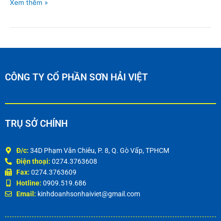
Xem thêm »
CÔNG TY CỔ PHẦN SƠN HẢI VIỆT
TRỤ SỞ CHÍNH
Đ/c:
34D Phạm Văn Chiêu, P. 8, Q. Gò Vấp, TPHCM
Điện thoại:
0274.3763608
Fax:
0274.3763609
Hotline:
0909.519.686
Email:
kinhdoanhsonhaiviet@gmail.com