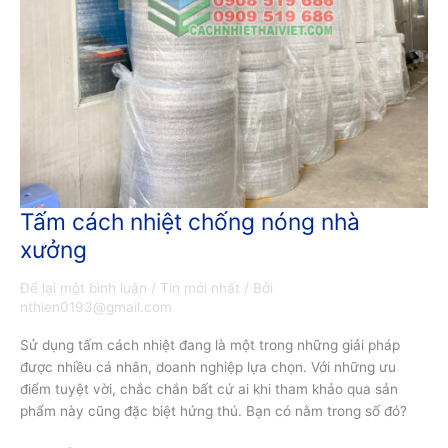
Tấm cách nhiệt chống nóng nhà
Tấm
cách
xưởng
nhiệt
chống
Để lại một bình luận
/
Tin mới nhất
/ Bởi
nóng
nthien0193@gmail.com
nhà
Sử dụng tấm cách nhiệt đang là một trong những giải pháp
xưởng
được nhiều cá nhân, doanh nghiệp lựa chọn. Với những ưu
điểm tuyệt vời, chắc chắn bất cứ ai khi tham khảo qua sản
phẩm này cũng đặc biệt hứng thú. Bạn có nằm trong số đó?